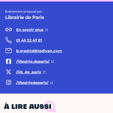
Évènement proposé par :
Librairie de Paris
En savoir plus
01 45 22 47 81
b.madrid@ledivan.com
/librairie.deparis/
/lib_de_paris
/librairiedeparis/
À LIRE AUSSI