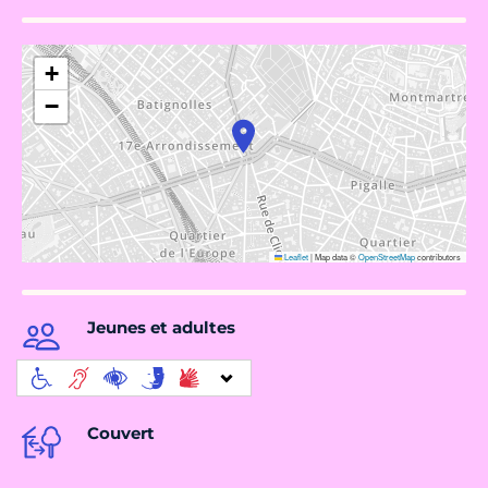
+
−
Leaflet
|
Map data ©
OpenStreetMap
contributors
Jeunes et adultes
Couvert