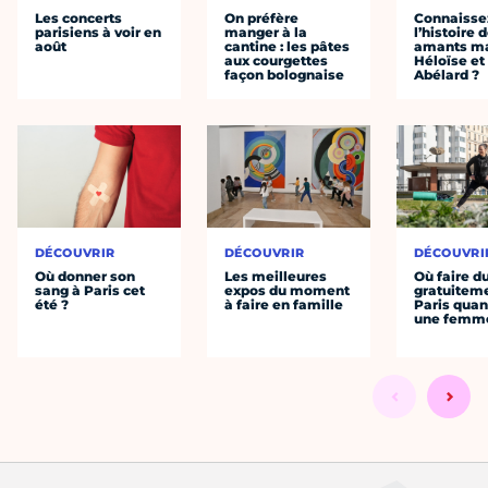
Les concerts
On préfère
Connaisse
parisiens à voir en
manger à la
l’histoire 
août
cantine : les pâtes
amants ma
aux courgettes
Héloïse et
façon bolognaise
Abélard ?
DÉCOUVRIR
DÉCOUVRIR
DÉCOUVRI
Où donner son
Les meilleures
Où faire d
sang à Paris cet
expos du moment
gratuitem
été ?
à faire en famille
Paris quan
une femm