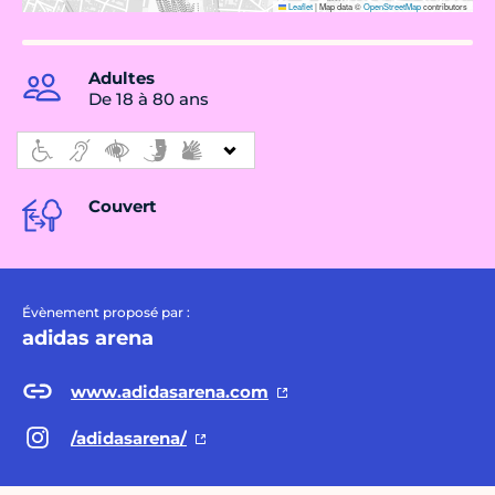
Leaflet
|
Map data ©
OpenStreetMap
contributors
Adultes
De 18 à 80 ans
Couvert
Évènement proposé par :
adidas arena
www.adidasarena.com
/adidasarena/