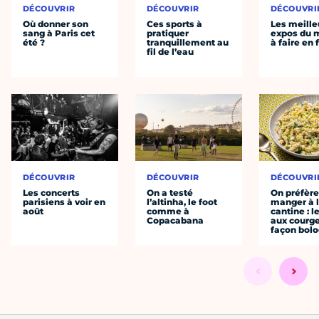
DÉCOUVRIR
DÉCOUVRIR
DÉCOUVRI
Où donner son
Ces sports à
Les meille
sang à Paris cet
pratiquer
expos du
été ?
tranquillement au
à faire en 
fil de l’eau
DÉCOUVRIR
DÉCOUVRIR
DÉCOUVRI
Les concerts
On a testé
On préfèr
parisiens à voir en
l’altinha, le foot
manger à 
août
comme à
cantine : l
Copacabana
aux courge
façon bol