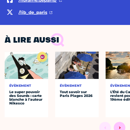
/librairie.deparis/
/lib_de_paris
À LIRE AUSSI
ÉVÈNEMENT
ÉVÈNEMENT
ÉVÈNEMEN
Le super pouvoir
Tout savoir sur
L’Été du C
des Sourds : carte
Paris Plages 2026
revient po
blanche à l'auteur
19ème édi
Nikesco