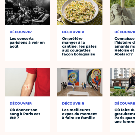
DÉCOUVRIR
DÉCOUVRIR
DÉCOUVRI
Les concerts
On préfère
Connaisse
parisiens à voir en
manger à la
l’histoire 
août
cantine : les pâtes
amants ma
aux courgettes
Héloïse et
façon bolognaise
Abélard ?
DÉCOUVRIR
DÉCOUVRIR
DÉCOUVRI
Où donner son
Les meilleures
Où faire d
sang à Paris cet
expos du moment
gratuitem
été ?
à faire en famille
Paris quan
une femm