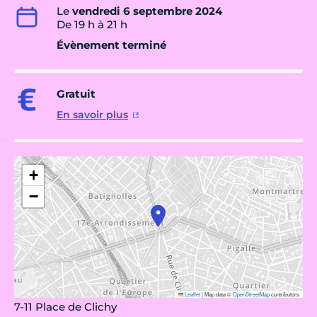
Le
vendredi 6 septembre 2024
De 19 h à 21 h
Évènement terminé
Gratuit
En savoir plus
+
−
Leaflet
|
Map data ©
OpenStreetMap
contributors
7-11 Place de Clichy