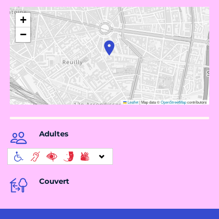
+
−
Leaflet
|
Map data ©
OpenStreetMap
contributors
Adultes
Couvert