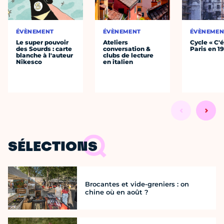
ÉVÈNEMENT
ÉVÈNEMENT
ÉVÈNEMEN
Le super pouvoir
Ateliers
Cycle « C'é
des Sourds : carte
conversation &
Paris en 1
blanche à l'auteur
clubs de lecture
Nikesco
en italien
SÉLECTIONS
Brocantes et vide-greniers : on
chine où en août ?