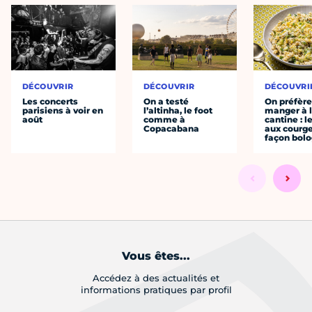
DÉCOUVRIR
DÉCOUVRIR
DÉCOUVRI
Les concerts
On a testé
On préfèr
parisiens à voir en
l’altinha, le foot
manger à 
août
comme à
cantine : l
Copacabana
aux courge
façon bol
Vous êtes...
Accédez à des actualités et
informations pratiques par profil