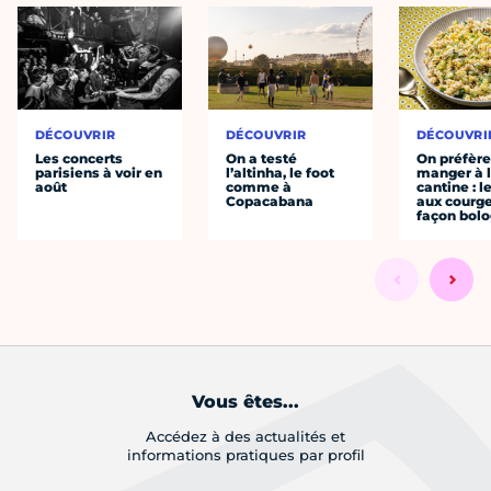
DÉCOUVRIR
DÉCOUVRIR
DÉCOUVRI
Les concerts
On a testé
On préfèr
parisiens à voir en
l’altinha, le foot
manger à 
août
comme à
cantine : l
Copacabana
aux courge
façon bol
Vous êtes...
Accédez à des actualités et
informations pratiques par profil