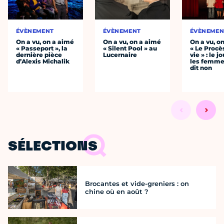
ÉVÈNEMENT
ÉVÈNEMENT
ÉVÈNEMEN
On a vu, on a aimé
On a vu, on a aimé
On a vu, o
« Passeport », la
« Silent Pool » au
« Le Procè
dernière pièce
Lucernaire
vie » : le j
d’Alexis Michalik
les femme
dit non
SÉLECTIONS
Brocantes et vide-greniers : on
chine où en août ?