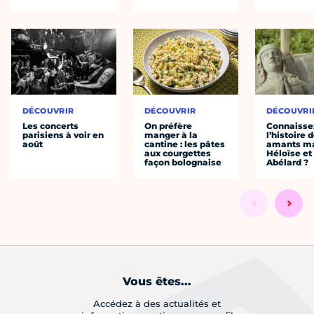
DÉCOUVRIR
DÉCOUVRIR
DÉCOUVRI
Les concerts
On préfère
Connaisse
parisiens à voir en
manger à la
l’histoire 
août
cantine : les pâtes
amants ma
aux courgettes
Héloïse et
façon bolognaise
Abélard ?
Vous êtes...
Accédez à des actualités et