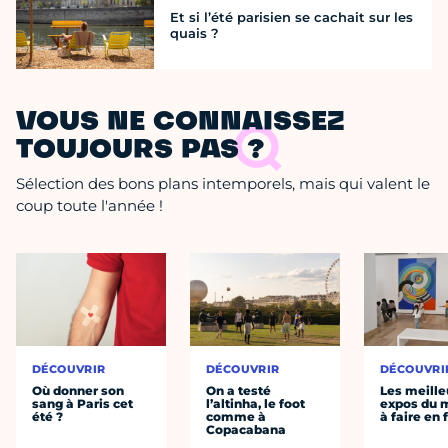
Et si l’été parisien se cachait sur les
quais ?
VOUS NE CONNAISSEZ
TOUJOURS PAS ?
Sélection des bons plans intemporels, mais qui valent le
coup toute l'année !
DÉCOUVRIR
DÉCOUVRIR
DÉCOUVRI
Où donner son
On a testé
Les meille
sang à Paris cet
l’altinha, le foot
expos du
été ?
comme à
à faire en 
Copacabana