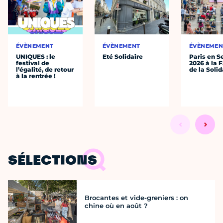
ÉVÈNEMENT
ÉVÈNEMENT
ÉVÈNEMEN
UNIQUES : le
Eté Solidaire
Paris en S
festival de
2026 à la 
l’égalité, de retour
de la Solid
à la rentrée !
SÉLECTIONS
Brocantes et vide-greniers : on
chine où en août ?