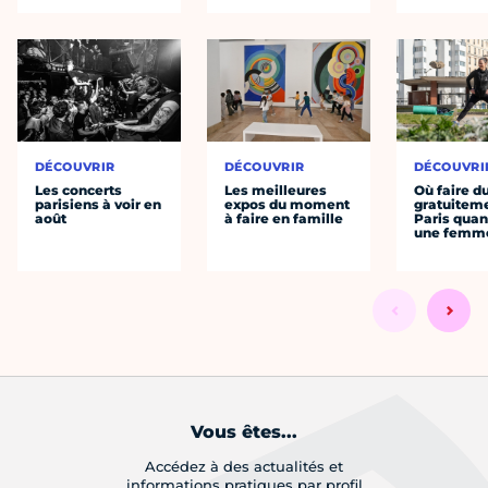
DÉCOUVRIR
DÉCOUVRIR
DÉCOUVRI
Les concerts
Les meilleures
Où faire d
parisiens à voir en
expos du moment
gratuitem
août
à faire en famille
Paris quan
une femm
Vous êtes...
Accédez à des actualités et
informations pratiques par profil