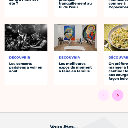
été ?
tranquillement au
comme à
fil de l’eau
Copacaba
DÉCOUVRIR
DÉCOUVRIR
DÉCOUVRI
Les concerts
Les meilleures
On préfèr
parisiens à voir en
expos du moment
manger à 
août
à faire en famille
cantine : l
aux courge
façon bol
Vous êtes...