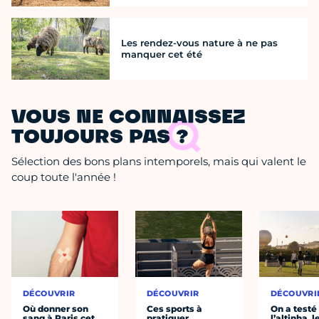
Les rendez-vous nature à ne pas
manquer cet été
VOUS NE CONNAISSEZ
TOUJOURS PAS ?
Sélection des bons plans intemporels, mais qui valent le
coup toute l'année !
DÉCOUVRIR
DÉCOUVRIR
DÉCOUVRI
Où donner son
Ces sports à
On a testé
sang à Paris cet
pratiquer
l’altinha, l