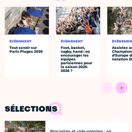
ÉVÈNEMENT
ÉVÈNEMENT
ÉVÈNEMEN
Tout savoir sur
Foot, basket,
Assistez a
Paris Plages 2026
rugby, hand : où
Champion
encourager les
d'Europe 
équipes
natation 2
parisiennes pour
la saison 2025-
2026 ?
SÉLECTIONS
Brocantes et vide-greniers : on