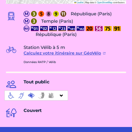
Leaflet
|
Map data ©
OpenStreetMap
contributors
République (Paris)
Temple (Paris)
République (Paris)
Station Vélib à 5 m
Calculez votre itinéraire sur GéoVélo
Données RATP / Vélib
Tout public
Couvert