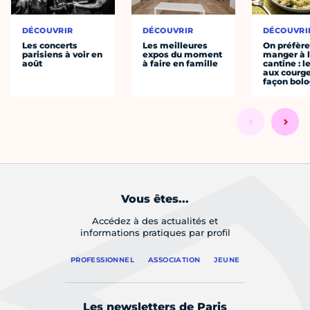
DÉCOUVRIR
DÉCOUVRIR
DÉCOUVRI
Les concerts
Les meilleures
On préfèr
parisiens à voir en
expos du moment
manger à 
août
à faire en famille
cantine : l
aux courge
façon bol
Vous êtes...
Accédez à des actualités et
informations pratiques par profil
PROFESSIONNEL
ASSOCIATION
JEUNE
Les newsletters de Paris