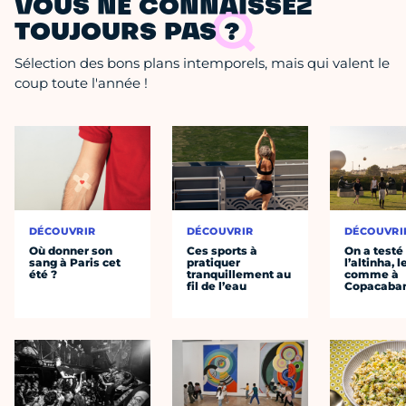
VOUS NE CONNAISSEZ
TOUJOURS PAS ?
Sélection des bons plans intemporels, mais qui valent le
coup toute l'année !
DÉCOUVRIR
DÉCOUVRIR
DÉCOUVRI
Où donner son
Ces sports à
On a testé
sang à Paris cet
pratiquer
l’altinha, l
été ?
tranquillement au
comme à
fil de l’eau
Copacaba