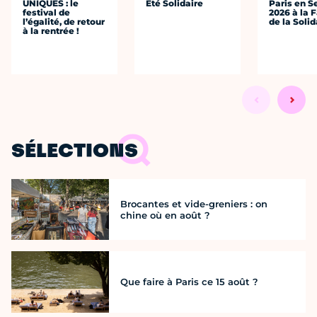
UNIQUES : le
Eté Solidaire
Paris en S
festival de
2026 à la 
l’égalité, de retour
de la Solid
à la rentrée !
SÉLECTIONS
Brocantes et vide-greniers : on
chine où en août ?
Que faire à Paris ce 15 août ?