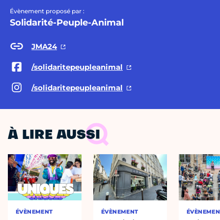
Évènement proposé par :
Solidarité-Peuple-Animal
JMA24
/solidaritepeupleanimal
/solidaritepeupleanimal
À LIRE AUSSI
ÉVÈNEMENT
ÉVÈNEMENT
ÉVÈNEMEN