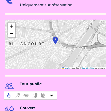
Uniquement sur réservation
+
−
Leaflet
|
Map data ©
OpenStreetMap
contributors
Tout public
Couvert