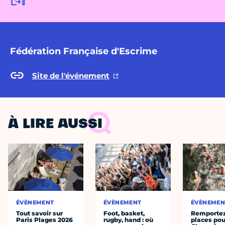
Fédération Française d'Escrime
Site de l'événement
À LIRE AUSSI
ÉVÈNEMENT
ÉVÈNEMENT
ÉVÈNEMEN
Tout savoir sur
Foot, basket,
Remportez
Paris Plages 2026
rugby, hand : où
places pou