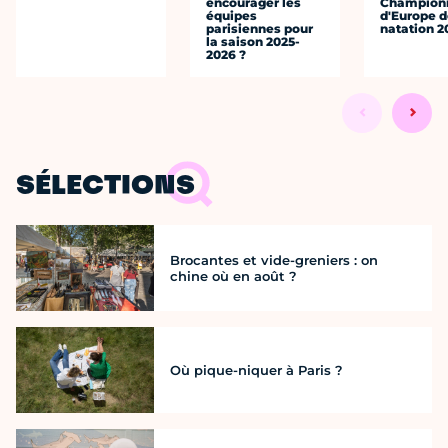
encourager les
Champion
équipes
d'Europe 
parisiennes pour
natation 2
la saison 2025-
2026 ?
SÉLECTIONS
Brocantes et vide-greniers : on
chine où en août ?
Où pique-niquer à Paris ?