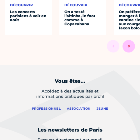
DÉCOUVRIR
DÉCOUVRIR
DÉCOUVRI
Les concerts
On a testé
On préfèr
parisiens à voir en
l’altinha, le foot
manger à 
août
comme à
cantine : l
Copacabana
aux courge
façon bol
Vous êtes...
Accédez à des actualités et
informations pratiques par profil
PROFESSIONNEL
ASSOCIATION
JEUNE
Les newsletters de Paris
Recevez directement par email