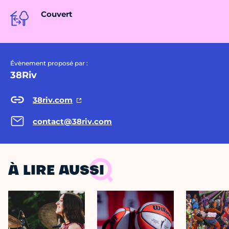
Couvert
Évènement proposé par :
38Riv
38riv.com
contact@38riv.com
À LIRE AUSSI