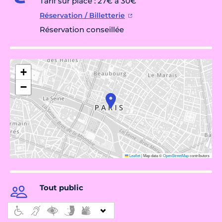
Tarif sur place : 27€ à 30€
Réservation / Billetterie
Réservation conseillée
+
−
Leaflet
|
Map data ©
OpenStreetMap
contributors
Tout public