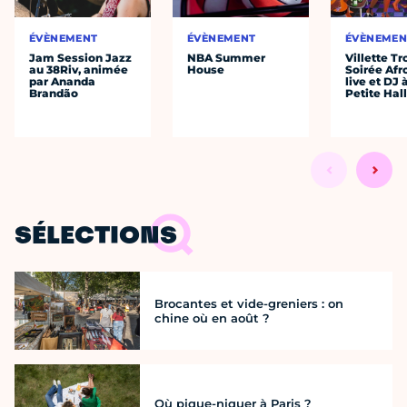
ÉVÈNEMENT
ÉVÈNEMENT
ÉVÈNEMEN
Jam Session Jazz
NBA Summer
Villette Tr
au 38Riv, animée
House
Soirée Afr
par Ananda
live et DJ 
Brandão
Petite Hal
SÉLECTIONS
Brocantes et vide-greniers : on
chine où en août ?
Où pique-niquer à Paris ?