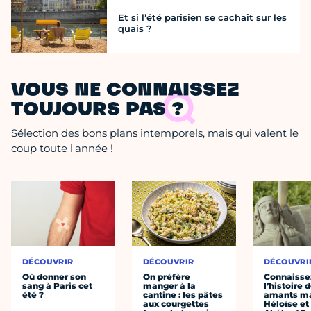
Et si l’été parisien se cachait sur les
quais ?
VOUS NE CONNAISSEZ
TOUJOURS PAS ?
Sélection des bons plans intemporels, mais qui valent le
coup toute l'année !
DÉCOUVRIR
DÉCOUVRIR
DÉCOUVRI
Où donner son
On préfère
Connaisse
sang à Paris cet
manger à la
l’histoire 
été ?
cantine : les pâtes
amants ma
aux courgettes
Héloïse et