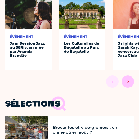
ÉVÈNEMENT
ÉVÈNEMENT
ÉVÈNEMEN
Jam Session Jazz
Les Culturelles de
3 nights w
au 38Riv, animée
Bagatelle au Parc
Sarah Kay,
par Ananda
de Bagatelle
concert au
Brandão
Jazz Club
SÉLECTIONS
Brocantes et vide-greniers : on
chine où en août ?