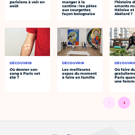
parisiens à voir en
manger à la
l’histoire 
août
cantine : les pâtes
amants ma
aux courgettes
Héloïse et
façon bolognaise
Abélard ?
DÉCOUVRIR
DÉCOUVRIR
DÉCOUVRI
Où donner son
Les meilleures
Où faire d
sang à Paris cet
expos du moment
gratuitem
été ?
à faire en famille
Paris quan
une femm