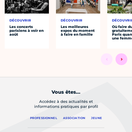
DÉCOUVRIR
DÉCOUVRIR
DÉCOUVRI
Les concerts
Les meilleures
Où faire d
parisiens à voir en
expos du moment
gratuitem
août
à faire en famille
Paris quan
une femm
Vous êtes...
Accédez à des actualités et
informations pratiques par profil
PROFESSIONNEL
ASSOCIATION
JEUNE