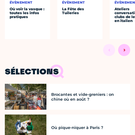
ÉVÈNEMENT
ÉVÈNEMENT
ÉVÈNEMEN
Où voir la vasque :
La Fête des
Ateliers
toutes les infos
Tuileries
conversati
pratiques
clubs de l
en italien
SÉLECTIONS
Brocantes et vide-greniers : on
chine où en août ?
Où pique-niquer à Paris ?