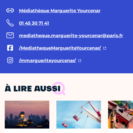
Médiathèque Marguerite Yourcenar
01 45 30 71 41
mediatheque.marguerite-yourcenar@paris.fr
/MediathequeMargueriteYourcenar/
/mmargueriteyourcenar/
À LIRE AUSSI