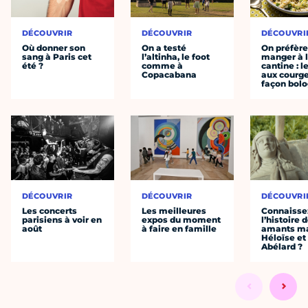
DÉCOUVRIR
DÉCOUVRIR
DÉCOUVRI
Où donner son
On a testé
On préfèr
sang à Paris cet
l’altinha, le foot
manger à 
été ?
comme à
cantine : l
Copacabana
aux courge
façon bol
DÉCOUVRIR
DÉCOUVRIR
DÉCOUVRI
Les concerts
Les meilleures
Connaisse
parisiens à voir en
expos du moment
l’histoire 
août
à faire en famille
amants ma
Héloïse et
Abélard ?