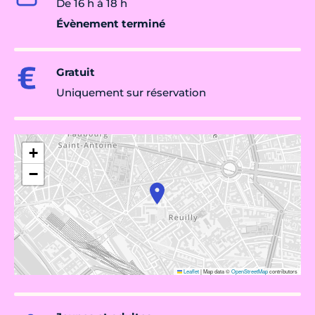
De 16 h à 18 h
Évènement terminé
Gratuit
Uniquement sur réservation
+
−
Leaflet
|
Map data ©
OpenStreetMap
contributors