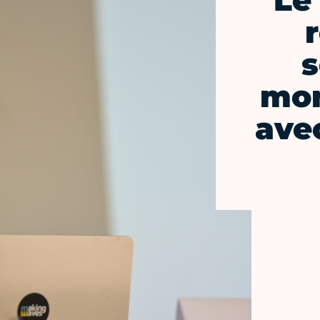
Le
s
mon
ave