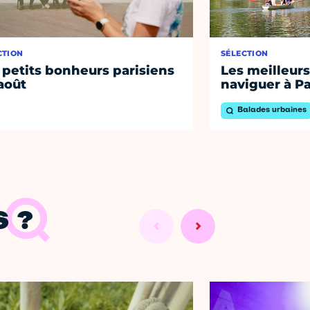
CTION
SÉLECTION
 petits bonheurs parisiens
Les meilleurs
août
naviguer à Pa
Balades urbaines
 ?