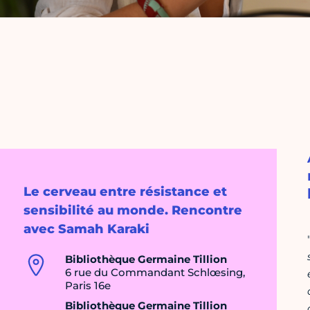
Le cerveau entre résistance et
sensibilité au monde. Rencontre
avec Samah Karaki
Bibliothèque Germaine Tillion
6 rue du Commandant Schlœsing,
Paris 16e
Bibliothèque Germaine Tillion