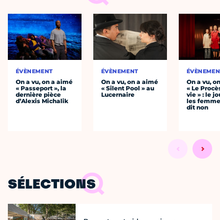
ÉVÈNEMENT
ÉVÈNEMENT
ÉVÈNEMEN
On a vu, on a aimé
On a vu, on a aimé
On a vu, o
« Passeport », la
« Silent Pool » au
« Le Procè
dernière pièce
Lucernaire
vie » : le j
d’Alexis Michalik
les femme
dit non
SÉLECTIONS