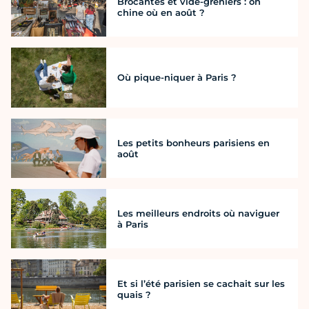
Brocantes et vide-greniers : on
chine où en août ?
Où pique-niquer à Paris ?
Les petits bonheurs parisiens en
août
Les meilleurs endroits où naviguer
à Paris
Et si l’été parisien se cachait sur les
quais ?