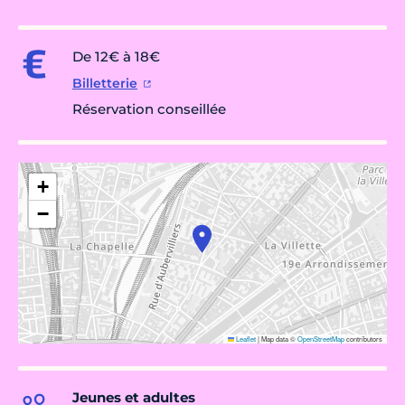
De 12€ à 18€
Billetterie
Réservation conseillée
+
−
Leaflet
|
Map data ©
OpenStreetMap
contributors
Jeunes et adultes