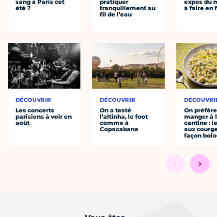
sang à Paris cet
pratiquer
expos du
été ?
tranquillement au
à faire en 
fil de l’eau
DÉCOUVRIR
DÉCOUVRIR
DÉCOUVRI
Les concerts
On a testé
On préfèr
parisiens à voir en
l’altinha, le foot
manger à 
août
comme à
cantine : l
Copacabana
aux courge
façon bol