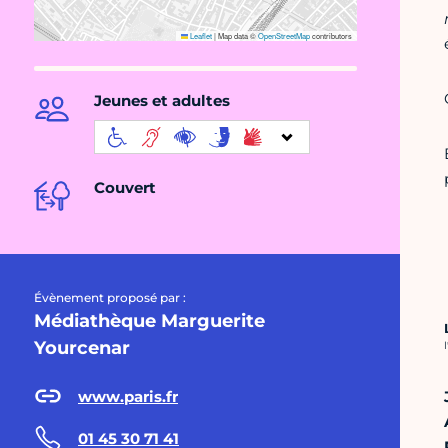
Leaflet
|
Map data ©
OpenStreetMap
contributors
Jeunes et adultes
Couvert
Évènement proposé par :
Médiathèque Marguerite
Yourcenar
C
www.paris.fr
01 45 30 71 41