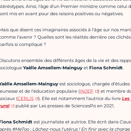
stéréotypes. Ainsi, l'âge d'un Premier ministre comme celui d
sont mis en avant pour des raisons positives ou négatives.
Mais que disent ces imaginaires associés à l'âge sur nos mani
comme l'avenir ? Quelles sont les réalités derrière ces cliché
parfois si compliqué ?
Discutons ensemble des différents âges de la vie et des rap
sociologue
Yaëlle Amsellem-Mainguy
et
Fiona Schmidt
.
Yaëlle Amsellem-Mainguy
est sociologue, chargée d’études e
jeunesse et de l’éducation populaire (
INJEP
) et membre du 
sociaux (
CERLIS
). Elle est notamment l'autrice du livre
Les 
rural
publié par Les presses de SciencesPo en 2021.
Fiona Schmidt
est journaliste et autrice. Elle écrit dans
Caus
après #MeToo
;
Lâchez-nous l'utérus ! En finir avec la charg