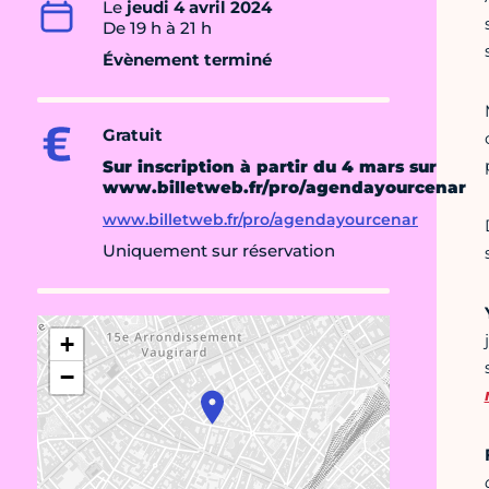
Le
jeudi 4 avril 2024
De 19 h à 21 h
Évènement terminé
Gratuit
Sur inscription
à partir du 4 mars sur
www.billetweb.fr/pro/agendayourcenar
www.billetweb.fr/pro/agendayourcenar
Uniquement sur réservation
+
−