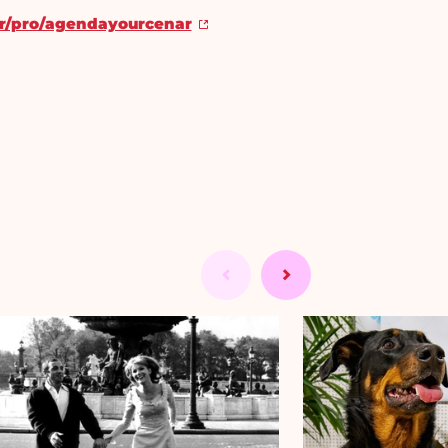
r/pro/agendayourcenar