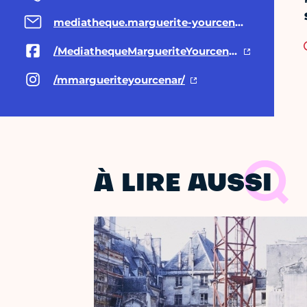
mediatheque.marguerite-yourcenar@paris.fr
/MediathequeMargueriteYourcenar
/mmargueriteyourcenar/
À LIRE AUSSI