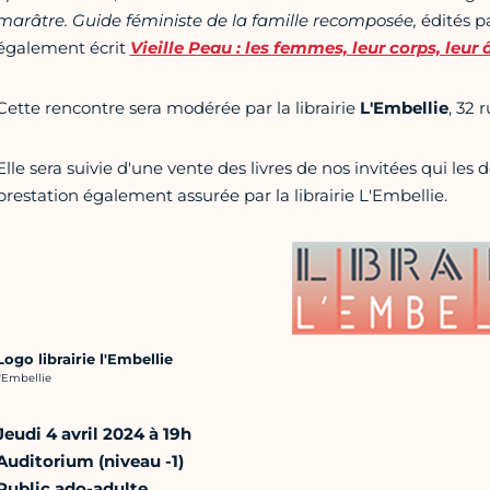
marâtre. Guide féministe de la famille recomposée,
édités p
également écrit
Vieille Peau : les femmes, leur corps, leur
Cette rencontre sera modérée par la librairie
L'Embellie
, 32 
Elle sera suivie d'une vente des livres de nos invitées qui les d
prestation également assurée par la librairie L'Embellie.
Logo librairie l'Embellie
rédit photo :
l'Embellie
Jeudi 4 avril 2024 à 19h
Auditorium (niveau -1)
Public ado-adulte