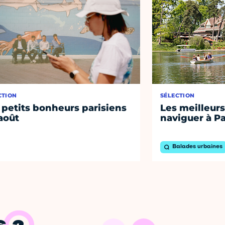
CTION
SÉLECTION
 petits bonheurs parisiens
Les meilleurs
août
naviguer à Pa
Balades urbaines