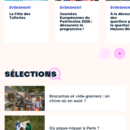
ÉVÈNEMENT
ÉVÈNEMENT
ÉVÈNEMEN
La Fête des
Journées
À la décou
Tuileries
Européennes du
des
Patrimoine 2026 :
quartiers p
découvrez le
le quartier
programme !
Maison-Bl
SÉLECTIONS
Brocantes et vide-greniers : on
chine où en août ?
Où pique-niquer à Paris ?