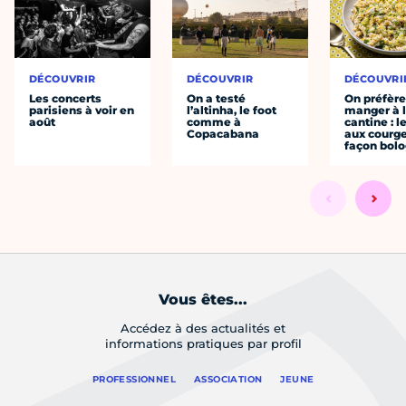
DÉCOUVRIR
DÉCOUVRIR
DÉCOUVRI
Les concerts
On a testé
On préfèr
parisiens à voir en
l’altinha, le foot
manger à 
août
comme à
cantine : l
Copacabana
aux courge
façon bol
Vous êtes...
Accédez à des actualités et
informations pratiques par profil
PROFESSIONNEL
ASSOCIATION
JEUNE