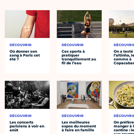
DÉCOUVRIR
DÉCOUVRIR
DÉCOUVRI
Où donner son
Ces sports à
On a testé
sang à Paris cet
pratiquer
l’altinha, l
été ?
tranquillement au
comme à
fil de l’eau
Copacaba
DÉCOUVRIR
DÉCOUVRIR
DÉCOUVRI
Les concerts
Les meilleures
On préfèr
parisiens à voir en
expos du moment
manger à 
août
à faire en famille
cantine : l
aux courge