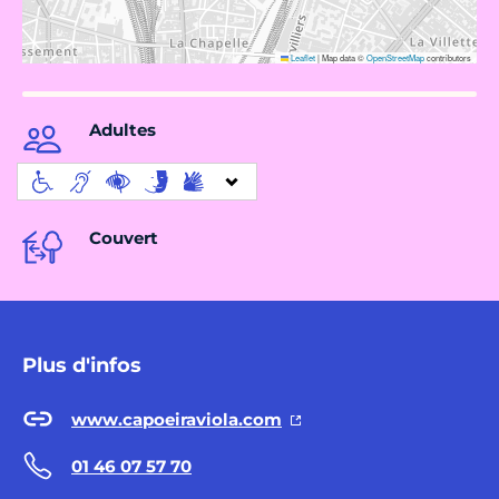
Leaflet
|
Map data ©
OpenStreetMap
contributors
Adultes
Couvert
Plus d'infos
www.capoeiraviola.com
01 46 07 57 70