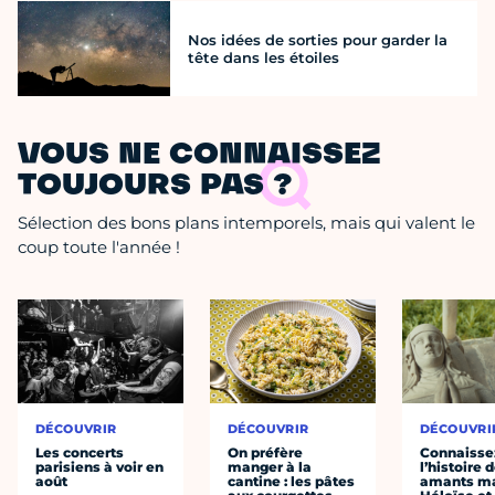
Nos idées de sorties pour garder la
tête dans les étoiles
VOUS NE CONNAISSEZ
TOUJOURS PAS ?
Sélection des bons plans intemporels, mais qui valent le
coup toute l'année !
DÉCOUVRIR
DÉCOUVRIR
DÉCOUVRI
Les concerts
On préfère
Connaisse
parisiens à voir en
manger à la
l’histoire 
août
cantine : les pâtes
amants ma