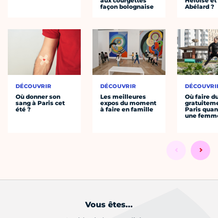
aux courgettes
Héloïse et
façon bolognaise
Abélard ?
DÉCOUVRIR
DÉCOUVRIR
DÉCOUVRI
Où donner son
Les meilleures
Où faire d
sang à Paris cet
expos du moment
gratuitem
été ?
à faire en famille
Paris quan
une femm
Vous êtes...