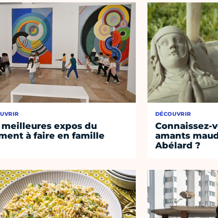
UVRIR
DÉCOUVRIR
 meilleures expos du
Connaissez-vo
ent à faire en famille
amants maudi
Abélard ?