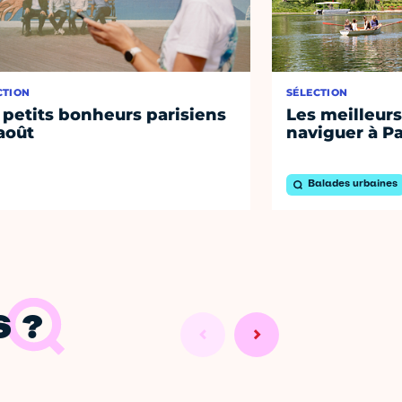
CTION
SÉLECTION
 petits bonheurs parisiens
Les meilleurs
août
naviguer à Pa
Balades urbaines
 ?