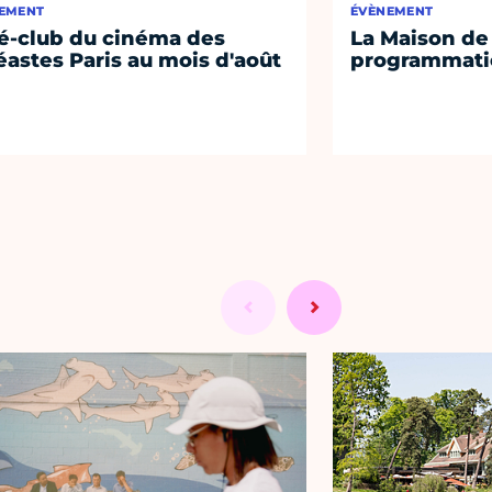
EMENT
ÉVÈNEMENT
é-club du cinéma des
La Maison de 
éastes Paris au mois d'août
programmati