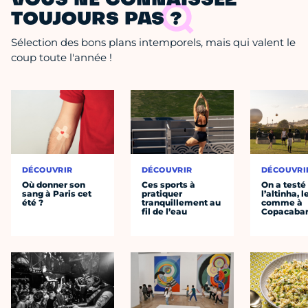
VOUS NE CONNAISSEZ
TOUJOURS PAS ?
Sélection des bons plans intemporels, mais qui valent le
coup toute l'année !
DÉCOUVRIR
DÉCOUVRIR
DÉCOUVRI
Où donner son
Ces sports à
On a testé
sang à Paris cet
pratiquer
l’altinha, l
été ?
tranquillement au
comme à
fil de l’eau
Copacaba