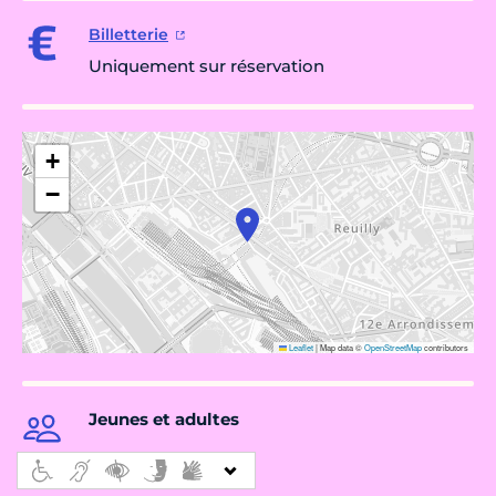
Billetterie
Uniquement sur réservation
+
−
Leaflet
|
Map data ©
OpenStreetMap
contributors
Jeunes et adultes