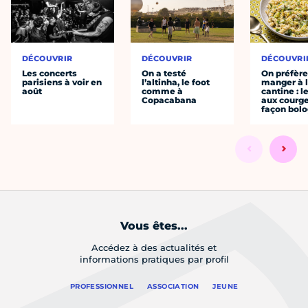
DÉCOUVRIR
DÉCOUVRIR
DÉCOUVRI
Les concerts
On a testé
On préfèr
parisiens à voir en
l’altinha, le foot
manger à 
août
comme à
cantine : l
Copacabana
aux courge
façon bol
Vous êtes...
Accédez à des actualités et
informations pratiques par profil
PROFESSIONNEL
ASSOCIATION
JEUNE