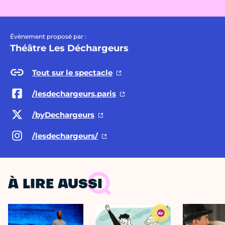
Évènement proposé par :
Théâtre Les Déchargeurs
Tout sur le spectacle
/lesdechargeurs.paris
/byDechargeurs
/lesdechargeurs/
À LIRE AUSSI