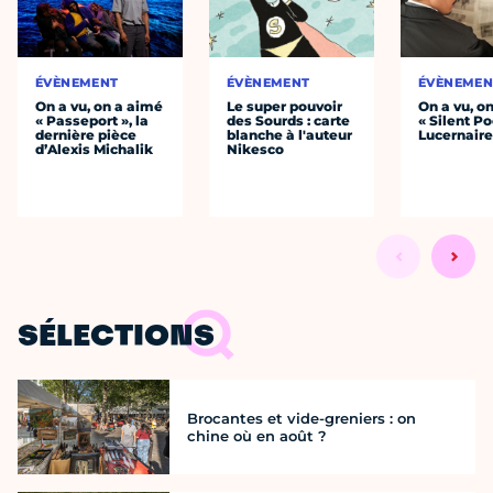
ÉVÈNEMENT
ÉVÈNEMENT
ÉVÈNEMEN
On a vu, on a aimé
Le super pouvoir
On a vu, o
« Passeport », la
des Sourds : carte
« Silent Po
dernière pièce
blanche à l'auteur
Lucernair
d’Alexis Michalik
Nikesco
SÉLECTIONS
Brocantes et vide-greniers : on
chine où en août ?