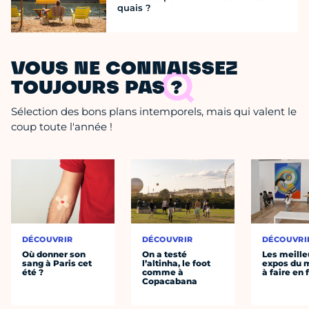
quais ?
VOUS NE CONNAISSEZ
TOUJOURS PAS ?
Sélection des bons plans intemporels, mais qui valent le
coup toute l'année !
DÉCOUVRIR
DÉCOUVRIR
DÉCOUVRI
Où donner son
On a testé
Les meille
sang à Paris cet
l’altinha, le foot
expos du
été ?
comme à
à faire en 
Copacabana