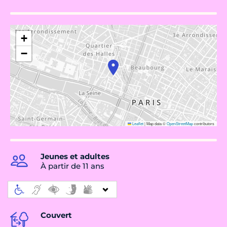
+
−
Leaflet
|
Map data ©
OpenStreetMap
contributors
Jeunes et adultes
À partir de 11 ans
Couvert