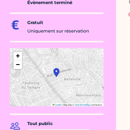
Évènement terminé
Gratuit
Uniquement sur réservation
+
−
Leaflet
|
Map data ©
OpenStreetMap
contributors
Tout public