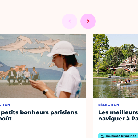
CTION
SÉLECTION
 petits bonheurs parisiens
Les meilleurs
août
naviguer à Pa
Balades urbaines