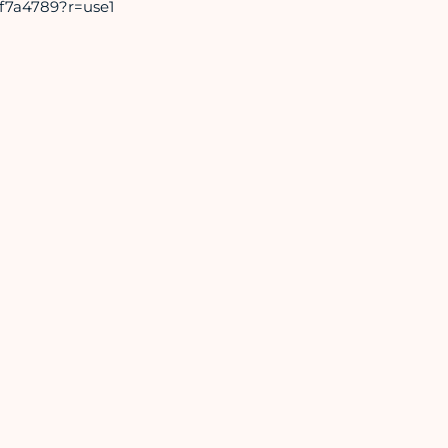
0f7a4789?r=use1