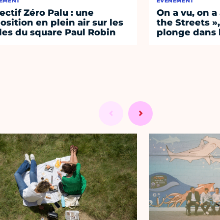
EMENT
ÉVÈNEMENT
ectif Zéro Palu : une
On a vu, on 
osition en plein air sur les
the Streets »
lles du square Paul Robin
plonge dans l