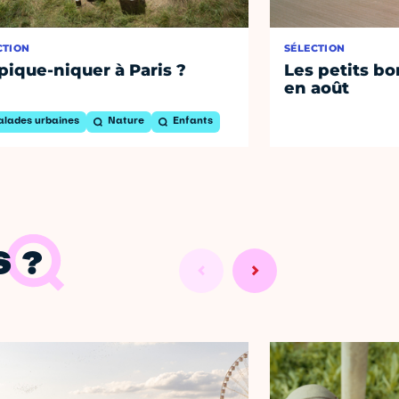
CTION
SÉLECTION
pique-niquer à Paris ?
Les petits bo
en août
alades urbaines
Nature
Enfants
 ?