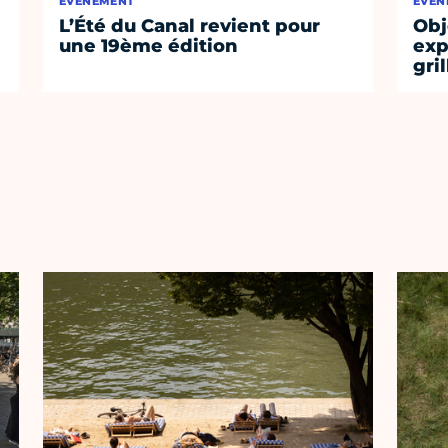
ÉVÈNEMENT
ÉVÈN
L’Été du Canal revient pour
Obj
une 19ème édition
exp
gri