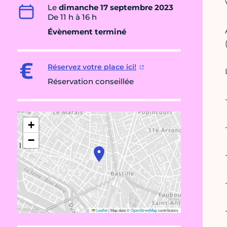
Le
dimanche 17 septembre 2023
De 11 h à 16 h
Évènement terminé
Réservez votre place ici!
Réservation conseillée
+
−
Leaflet
|
Map data ©
OpenStreetMap
contributors