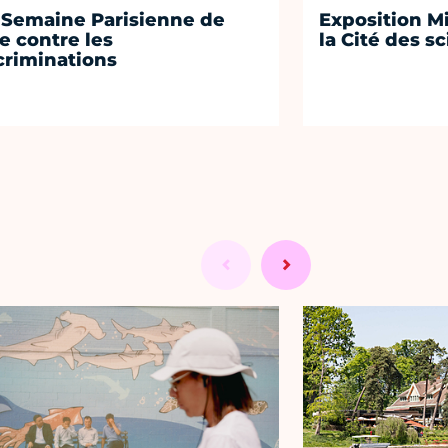
 Semaine Parisienne de
Exposition Mi
te contre les
la Cité des s
criminations