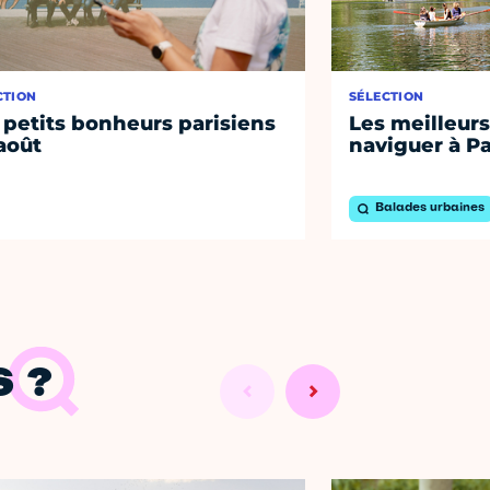
CTION
SÉLECTION
 petits bonheurs parisiens
Les meilleurs
août
naviguer à Pa
Balades urbaines
 ?