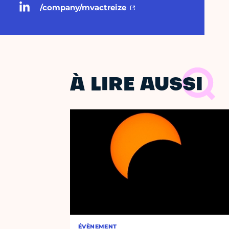
/company/mvactreize
À LIRE AUSSI
ÉVÈNEMENT