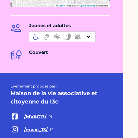
Leaflet
|
Map data ©
OpenStreetMap
contributors
Jeunes et adultes
Couvert
Évènement proposé par :
Maison de la vie associative et
citoyenne du 13e
/MVAC13/
/mvac_13/