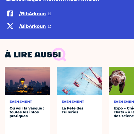
/BibArkoun
/BibArkoun
À LIRE AUSSI
ÉVÈNEMENT
ÉVÈNEMENT
ÉVÈNEMEN
Où voir la vasque :
La Fête des
Expo « Chi
toutes les infos
Tuileries
chats » à l
pratiques
des scien