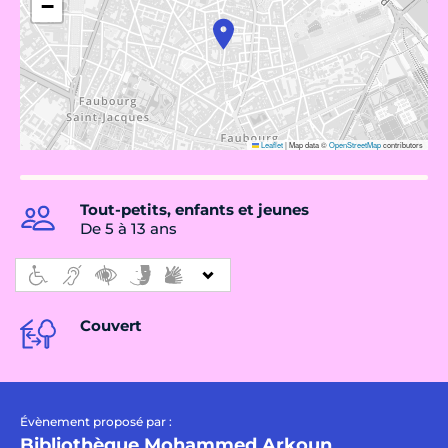
−
Leaflet
|
Map data ©
OpenStreetMap
contributors
Tout-petits, enfants et jeunes
De 5 à 13 ans
Couvert
Évènement proposé par :
Bibliothèque Mohammed Arkoun