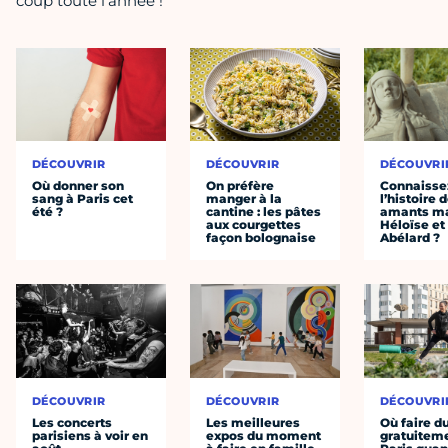
coup toute l'année !
DÉCOUVRIR
DÉCOUVRIR
DÉCOUVRI
Où donner son
On préfère
Connaisse
sang à Paris cet
manger à la
l’histoire 
été ?
cantine : les pâtes
amants ma
aux courgettes
Héloïse et
façon bolognaise
Abélard ?
DÉCOUVRIR
DÉCOUVRIR
DÉCOUVRI
Les concerts
Les meilleures
Où faire d
parisiens à voir en
expos du moment
gratuitem