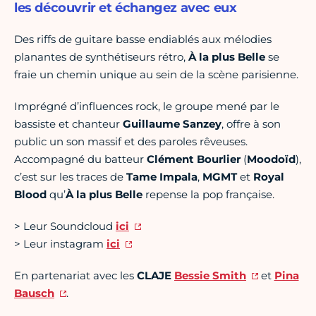
les découvrir et échangez avec eux
Des riffs de guitare basse endiablés aux mélodies
planantes de synthétiseurs rétro,
À la plus Belle
se
fraie un chemin unique au sein de la scène parisienne.
Imprégné d’influences rock, le groupe mené par le
bassiste et chanteur
Guillaume Sanzey
, offre à son
public un son massif et des paroles rêveuses.
Accompagné du batteur
Clément Bourlier
(
Moodoïd
),
c’est sur les traces de
Tame Impala
,
MGMT
et
Royal
Blood
qu’
À la plus Belle
repense la pop française.
> Leur Soundcloud
ici
> Leur instagram
ici
En partenariat avec les
CLAJE
Bessie Smith
et
Pina
Bausch
.