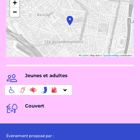
+
−
Leaflet
|
Map data ©
OpenStreetMap
contributors
Jeunes et adultes
Couvert
Évènement proposé par :