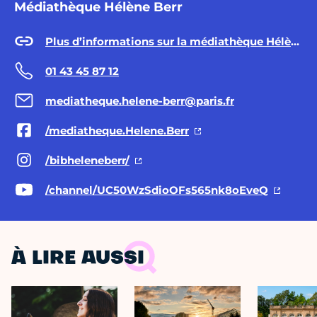
Médiathèque Hélène Berr
Plus d’informations sur la médiathèque Hélène Berr
01 43 45 87 12
mediatheque.helene-berr@paris.fr
/mediatheque.Helene.Berr
/bibheleneberr/
/channel/UC50WzSdioOFs565nk8oEveQ
À LIRE AUSSI