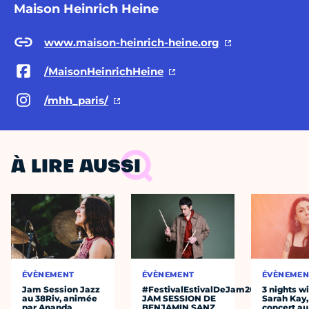
Maison Heinrich Heine
www.maison-heinrich-heine.org
/MaisonHeinrichHeine
/mhh_paris/
À LIRE AUSSI
ÉVÈNEMENT
ÉVÈNEMENT
ÉVÈNEMEN
Jam Session Jazz
#FestivalEstivalDeJam2026
3 nights w
au 38Riv, animée
JAM SESSION DE
Sarah Kay,
par Ananda
BENJAMIN SANZ
concert au