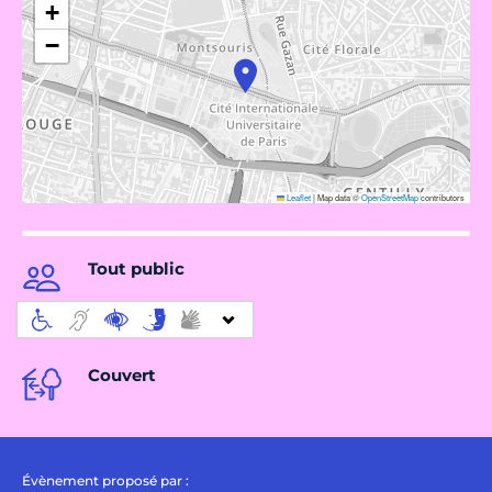
+
−
Leaflet
|
Map data ©
OpenStreetMap
contributors
Tout public
Couvert
Évènement proposé par :