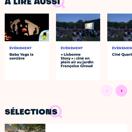
À LIRE AUSSI
ÉVÈNEMENT
ÉVÈNEMENT
ÉVÈNEMEN
Baba Yaga la
« Lisbonne
Ciné Quart
sorcière
Story » : ciné en
plein air au jardin
Françoise Giroud
SÉLECTIONS