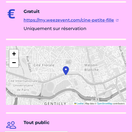
Gratuit
https://my.weezevent.com/cine-petite-fille
Uniquement sur réservation
+
−
Leaflet
|
Map data ©
OpenStreetMap
contributors
Tout public