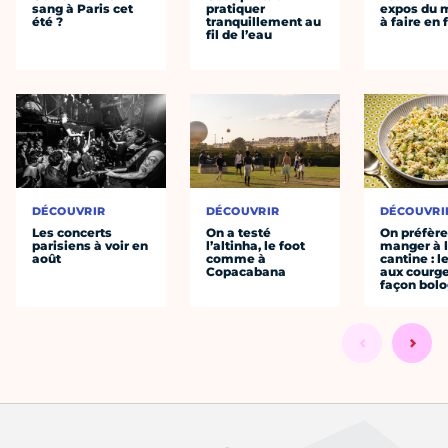
sang à Paris cet
pratiquer
expos du
été ?
tranquillement au
à faire en 
fil de l’eau
DÉCOUVRIR
DÉCOUVRIR
DÉCOUVRI
Les concerts
On a testé
On préfèr
parisiens à voir en
l’altinha, le foot
manger à 
août
comme à
cantine : l
Copacabana
aux courge
façon bol