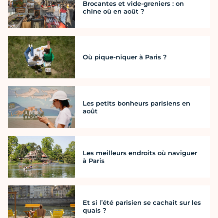
Brocantes et vide-greniers : on
chine où en août ?
Où pique-niquer à Paris ?
Les petits bonheurs parisiens en
août
Les meilleurs endroits où naviguer
à Paris
Et si l’été parisien se cachait sur les
quais ?