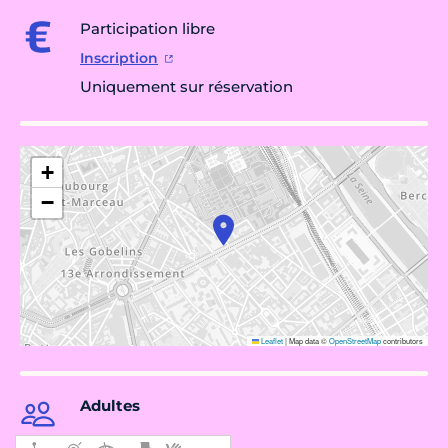
Participation libre
Inscription
Uniquement sur réservation
+
−
Leaflet
|
Map data ©
OpenStreetMap
contributors
Adultes