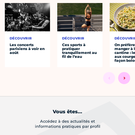
DÉCOUVRIR
DÉCOUVRIR
DÉCOUVRI
Les concerts
Ces sports à
On préfèr
parisiens à voir en
pratiquer
manger à 
août
tranquillement au
cantine : l
fil de l’eau
aux courge
façon bol
Vous êtes...
Accédez à des actualités et
informations pratiques par profil