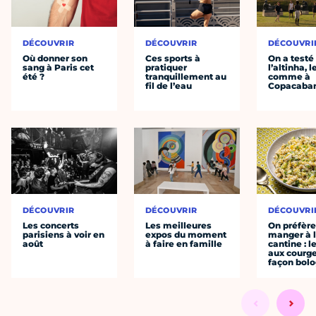
DÉCOUVRIR
DÉCOUVRIR
DÉCOUVRI
Où donner son
Ces sports à
On a testé
sang à Paris cet
pratiquer
l’altinha, l
été ?
tranquillement au
comme à
fil de l’eau
Copacaba
DÉCOUVRIR
DÉCOUVRIR
DÉCOUVRI
Les concerts
Les meilleures
On préfèr
parisiens à voir en
expos du moment
manger à 
août
à faire en famille
cantine : l
aux courge
façon bol