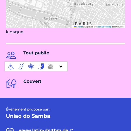
Leaflet
|
Map data ©
OpenStreetMap
contributors
kiosque
Tout public
Couvert
Évènement proposé par :
Uniao do Samba
www.latin-rhythm.de