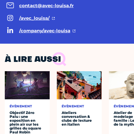
contact@avec-louisa.fr
/avec_louisa/
/company/avec-louisa
À LIRE AUSSI
ÉVÈNEMENT
ÉVÈNEMENT
ÉVÈNEMEN
Objectif Zéro
Ateliers
Atelier de
Palu : une
conversation &
modelage
exposition en
clubs de lecture
famille : L
plein air sur les
en italien
de la myth
grilles du square
Paul Robin