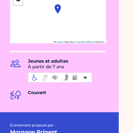
−
Leaflet
|
Map data ©
OpenStreetMap
contributors
Jeunes et adultes
À partir de 7 ans
Couvert
Évènement proposé par :
Morgane Prigent