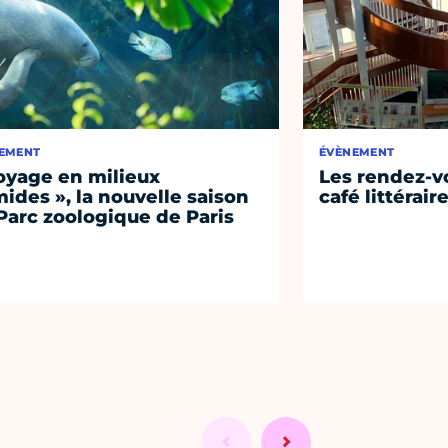
EMENT
ÉVÈNEMENT
oyage en milieux
Les rendez-vo
ides », la nouvelle saison
café littérair
Parc zoologique de Paris