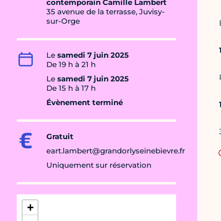
contemporain Camille Lambert
35 avenue de la terrasse, Juvisy-
sur-Orge
Le
samedi 7 juin 2025
De 19 h à 21 h
Le
samedi 7 juin 2025
De 15 h à 17 h
Évènement terminé
Gratuit
eart.lambert@grandorlyseinebievre.fr
Uniquement sur réservation
+