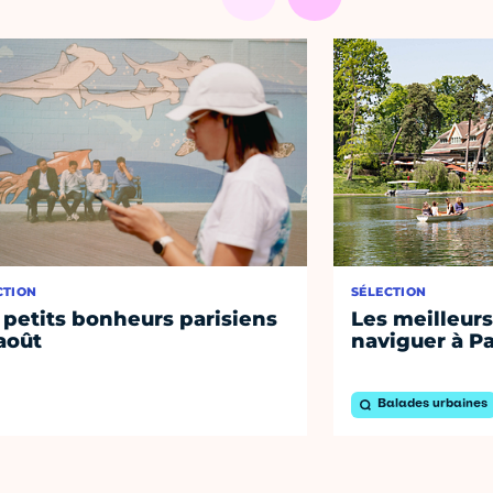
CTION
SÉLECTION
 petits bonheurs parisiens
Les meilleurs
août
naviguer à Pa
Balades urbaines