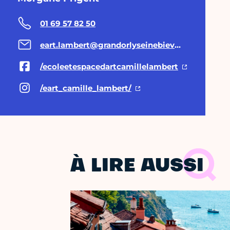
01 69 57 82 50
eart.lambert@grandorlyseinebievre.fr
/ecoleetespacedartcamillelambert
/eart_camille_lambert/
À LIRE AUSSI