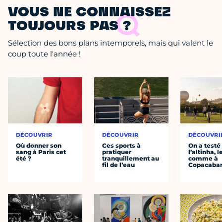
VOUS NE CONNAISSEZ
TOUJOURS PAS ?
Sélection des bons plans intemporels, mais qui valent le
coup toute l'année !
DÉCOUVRIR
DÉCOUVRIR
DÉCOUVRI
Où donner son
Ces sports à
On a testé
sang à Paris cet
pratiquer
l’altinha, l
été ?
tranquillement au
comme à
fil de l’eau
Copacaba