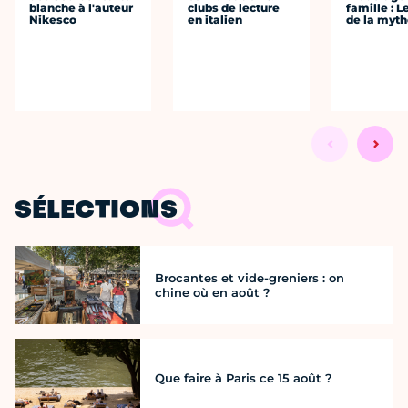
blanche à l'auteur
clubs de lecture
famille : L
Nikesco
en italien
de la myth
SÉLECTIONS
Brocantes et vide-greniers : on
chine où en août ?
Que faire à Paris ce 15 août ?