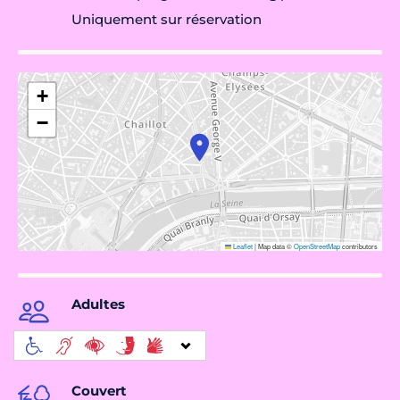
Uniquement sur réservation
+
−
Leaflet
|
Map data ©
OpenStreetMap
contributors
Adultes
Couvert