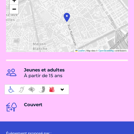
+
−
Leaflet
|
Map data ©
OpenStreetMap
contributors
Jeunes et adultes
À partir de 15 ans
Couvert
Évènement proposé par :