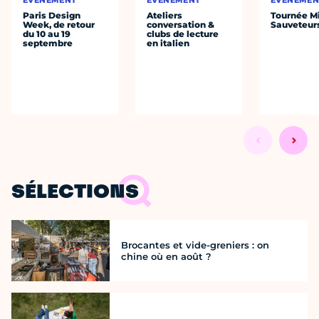
ÉVÈNEMENT
ÉVÈNEMENT
ÉVÈNEMEN
Paris Design
Ateliers
Tournée Mi
Week, de retour
conversation &
Sauveteur
du 10 au 19
clubs de lecture
septembre
en italien
SÉLECTIONS
Brocantes et vide-greniers : on
chine où en août ?