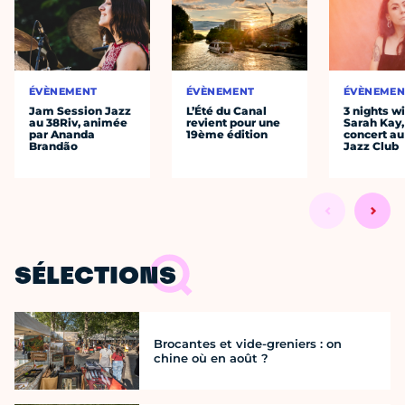
ÉVÈNEMENT
ÉVÈNEMENT
ÉVÈNEMEN
Jam Session Jazz
L’Été du Canal
3 nights w
au 38Riv, animée
revient pour une
Sarah Kay,
par Ananda
19ème édition
concert au
Brandão
Jazz Club
SÉLECTIONS
Brocantes et vide-greniers : on
chine où en août ?