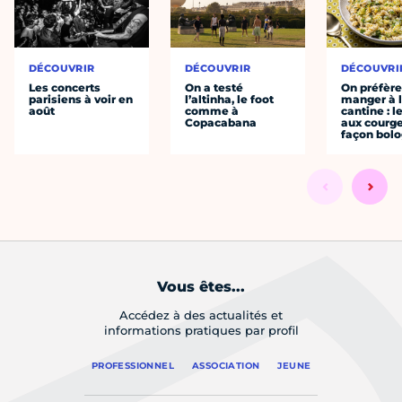
DÉCOUVRIR
DÉCOUVRIR
DÉCOUVRI
Les concerts
On a testé
On préfèr
parisiens à voir en
l’altinha, le foot
manger à 
août
comme à
cantine : l
Copacabana
aux courge
façon bol
Vous êtes...
Accédez à des actualités et
informations pratiques par profil
PROFESSIONNEL
ASSOCIATION
JEUNE