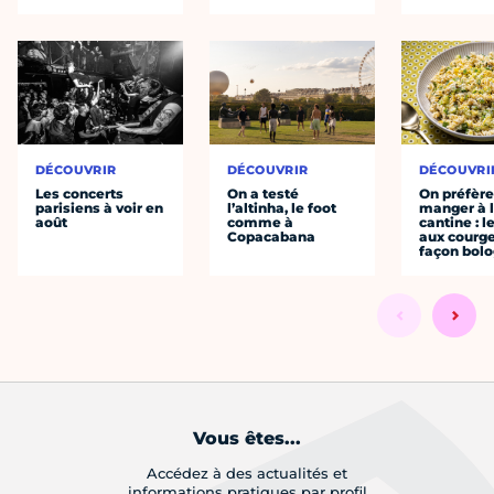
DÉCOUVRIR
DÉCOUVRIR
DÉCOUVRI
Les concerts
On a testé
On préfèr
parisiens à voir en
l’altinha, le foot
manger à 
août
comme à
cantine : l
Copacabana
aux courge
façon bol
Vous êtes...
Accédez à des actualités et
informations pratiques par profil