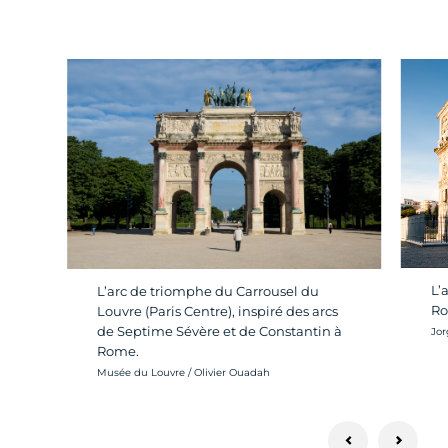
L’
L’arc de triomphe du Carrousel du
Ro
Louvre (Paris Centre), inspiré des arcs
de Septime Sévère et de Constantin à
Cré
Jor
Rome.
Crédit photo :
Musée du Louvre / Olivier Ouadah