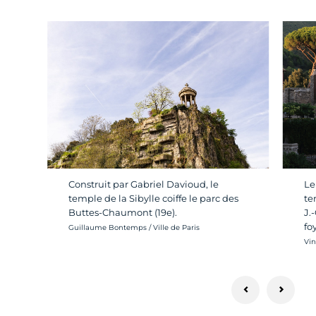
Construit par Gabriel Davioud, le
Le
temple de la Sibylle coiffe le parc des
te
Buttes-Chaumont (19e).
J.
fo
Crédit photo :
Guillaume Bontemps / Ville de Paris
Cré
Vin