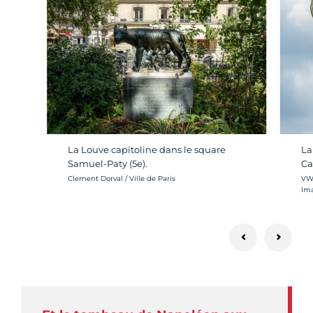
La
La Louve capitoline dans le square
Ca
Samuel-Paty (5e).
Cré
Crédit photo :
VW 
Clement Dorval / Ville de Paris
Im