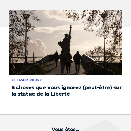
LE SAVIEZ-VOUS ?
AC
5 choses que vous ignorez (peut-être) sur
La
la statue de la Liberté
pa
pa
Vous êtes...