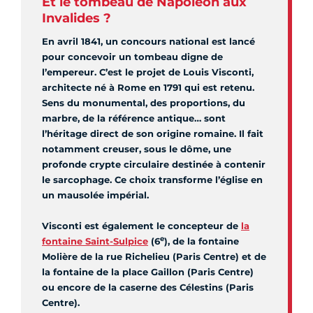
Et le tombeau de Napoléon aux
Invalides ?
En avril 1841, un concours national est lancé
pour concevoir un tombeau digne de
l’empereur. C’est le projet de Louis Visconti,
architecte né à Rome en 1791 qui est retenu.
Sens du monumental, des proportions, du
marbre, de la référence antique… sont
l’héritage direct de son origine romaine. Il fait
notamment creuser, sous le dôme, une
profonde crypte circulaire destinée à contenir
le sarcophage. Ce choix transforme l’église en
un mausolée impérial.
Visconti est également le concepteur de
la
e
fontaine Saint-Sulpice
(6
), de la fontaine
Molière de la rue Richelieu (Paris Centre) et de
la fontaine de la place Gaillon (Paris Centre)
ou encore de la caserne des Célestins (Paris
Centre).