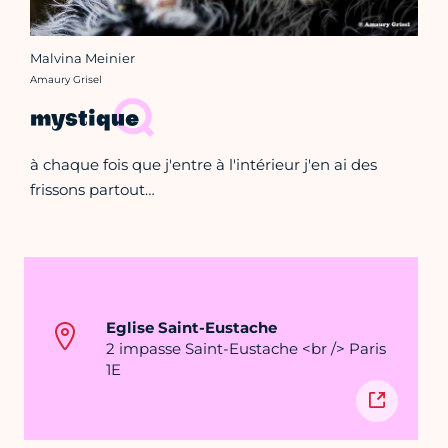
Malvina Meinier
Crédit photo :
Amaury Grisel
mystique
à chaque fois que j'entre à l'intérieur j'en ai des
frissons partout…
Eglise Saint-Eustache
2 impasse Saint-Eustache <br /> Paris
1E