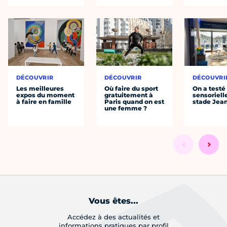
DÉCOUVRIR
DÉCOUVRIR
DÉCOUVRI
Les meilleures
Où faire du sport
On a testé 
expos du moment
gratuitement à
sensoriell
à faire en famille
Paris quand on est
stade Jea
une femme ?
Vous êtes...
Accédez à des actualités et
informations pratiques par profil