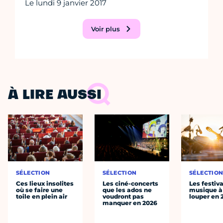
Le lundi 9 janvier 2017
Voir plus
À LIRE AUSSI
SÉLECTION
SÉLECTION
SÉLECTIO
Ces lieux insolites
Les ciné-concerts
Les festiv
où se faire une
que les ados ne
musique à
toile en plein air
voudront pas
louper en 
manquer en 2026