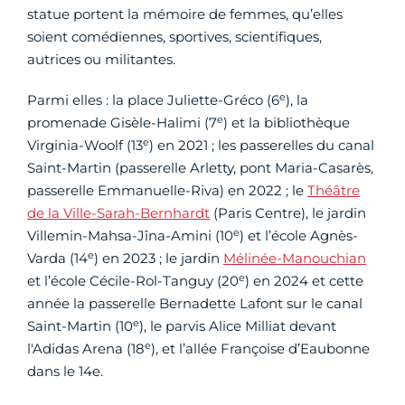
statue portent la mémoire de femmes, qu’elles
soient comédiennes, sportives, scientifiques,
autrices ou militantes.
e
Parmi elles : la place Juliette-Gréco (6
), la
e
promenade Gisèle-Halimi (7
) et la bibliothèque
e
Virginia-Woolf (13
) en 2021 ; les passerelles du canal
Saint-Martin (passerelle Arletty, pont Maria-Casarès,
passerelle Emmanuelle-Riva) en 2022 ; le
Théâtre
de la Ville-Sarah-Bernhardt
(Paris Centre), le jardin
e
Villemin-Mahsa-Jîna-Amini (10
) et l’école Agnès-
e
Varda (14
) en 2023 ; le jardin
Mélinée-Manouchian
e
et l’école Cécile-Rol-Tanguy (20
) en 2024 et cette
année la passerelle Bernadette Lafont sur le canal
e
Saint-Martin (10
), le parvis Alice Milliat devant
e
l'Adidas Arena (18
), et l’allée Françoise d’Eaubonne
dans le 14e.