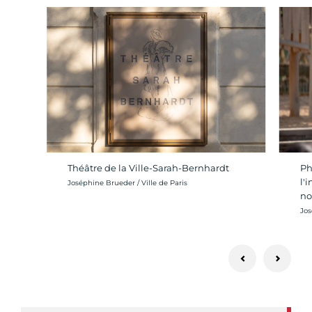
Ph
Théâtre de la Ville-Sarah-Bernhardt
l'
Crédit photo :
Joséphine Brueder / Ville de Paris
no
Cré
Jos