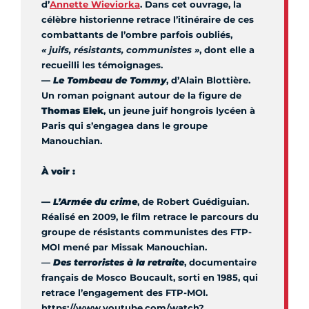
d’
Annette Wieviorka
. Dans cet ouvrage, la
célèbre historienne retrace l’itinéraire de ces
combattants de l’ombre parfois oubliés,
« juifs, résistants, communistes »
, dont elle a
recueilli les témoignages.
—
Le Tombeau de Tommy
, d’Alain Blottière.
Un roman poignant autour de la figure de
Thomas Elek
, un jeune juif hongrois lycéen à
Paris qui s’engagea dans le groupe
Manouchian.
À voir :
—
L’Armée du crime
, de Robert Guédiguian.
Réalisé en 2009, le film retrace le parcours du
groupe de résistants communistes des FTP-
MOI mené par Missak Manouchian.
—
Des terroristes à la retraite
, documentaire
français de Mosco Boucault, sorti en 1985, qui
retrace l’engagement des FTP-MOI.
https://www.youtube.com/watch?