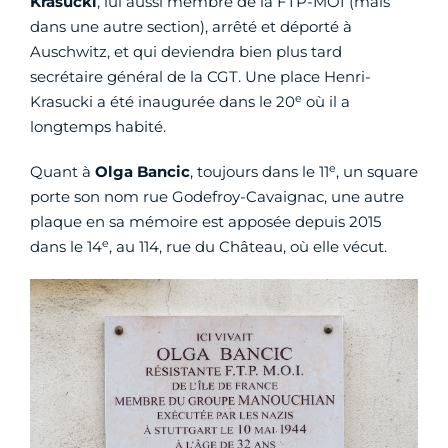
Krasucki
, lui aussi membre de la FTP-MOI (mais
dans une autre section), arrêté et déporté à
Auschwitz, et qui deviendra bien plus tard
secrétaire général de la CGT. Une place Henri-
e
Krasucki a été inaugurée dans le 20
où il a
longtemps habité.
e
Quant à
Olga Bancic
, toujours dans le 11
, un square
porte son nom rue Godefroy-Cavaignac, une autre
plaque en sa mémoire est apposée depuis 2015
e
dans le 14
, au 114, rue du Château, où elle vécut.