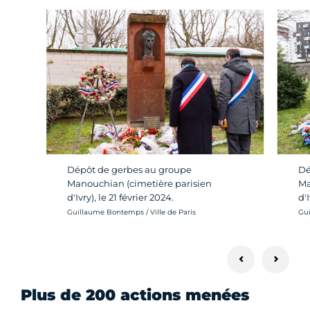
Dépôt de gerbes au groupe
Dé
Manouchian (cimetière parisien
Ma
d'Ivry), le 21 février 2024.
d'I
Crédit photo :
Cré
Guillaume Bontemps / Ville de Paris
Gui
Plus de 200 actions menées