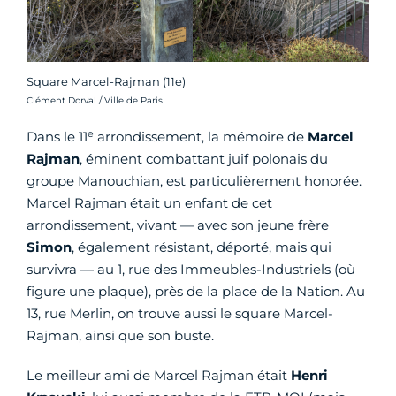
Square Marcel-Rajman (11e)
Crédit photo :
Clément Dorval / Ville de Paris
e
Dans le 11
arrondissement, la mémoire de
Marcel
Rajman
, éminent combattant juif polonais du
groupe Manouchian, est particulièrement honorée.
Marcel Rajman était un enfant de cet
arrondissement, vivant — avec son jeune frère
Simon
, également résistant, déporté, mais qui
survivra — au 1, rue des Immeubles-Industriels (où
figure une plaque), près de la place de la Nation. Au
13, rue Merlin, on trouve aussi le square Marcel-
Rajman, ainsi que son buste.
Le meilleur ami de Marcel Rajman était
Henri