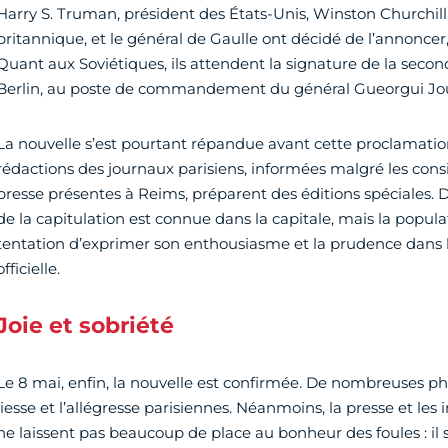
Harry S. Truman, président des États-Unis, Winston Churchill
britannique, et le général de Gaulle ont décidé de l’annonc
Quant aux Soviétiques, ils attendent la signature de la second
Berlin, au poste de commandement du général Gueorgui Jo
La nouvelle s’est pourtant répandue avant cette proclamation of
rédactions des journaux parisiens, informées malgré les cons
presse présentes à Reims, préparent des éditions spéciales. D
de la capitulation est connue dans la capitale, mais la popula
tentation d’exprimer son enthousiasme et la prudence dans l
officielle.
Joie et sobriété
Le 8 mai, enfin, la nouvelle est confirmée. De nombreuses p
liesse et l’allégresse parisiennes. Néanmoins, la presse et le
ne laissent pas beaucoup de place au bonheur des foules : il s