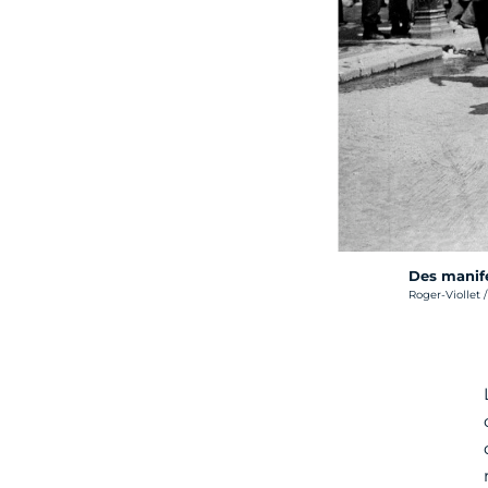
Des manife
Crédit photo :
Roger-Viollet /