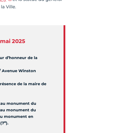
a Ville.
mai 2025
our d’honneur de la
e / Avenue Winston
 présence de la maire de
és au monument du
, au monument du
 au monument en
e
(7
).