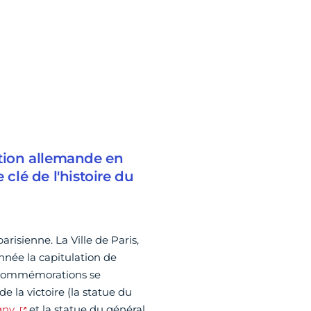
tion allemande en
 clé de l'histoire du
arisienne. La Ville de Paris,
nnée la capitulation de
es commémorations se
e la victoire (la statue du
gny
et la statue du général