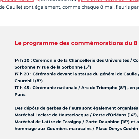
de Gaulle) sont également, comme chaque 8 mai, fleuris par l
Le programme des commémorations du 8 
14 h 30 : Cérémonie de la Chancellerie des Universités / C
e
Sorbonne 17 rue de la Sorbonne (5
)
17 h 20 : Cérémonie devant la statue du général de Gaull
e
Churchill (8
)
e
17 h 45 : Cérémonie nationale / Arc de Triomphe (8
) , en
Paris
Des dépôts de gerbes de fleurs sont également organis
e
Maréchal Leclerc de Hauteclocque / Porte d’Orléans (14
)
e
Maréchal de Lattre de Tassigny / Porte Dauphine (16
) et
hommage aux Goumiers marocains / Place Denys Cochin 