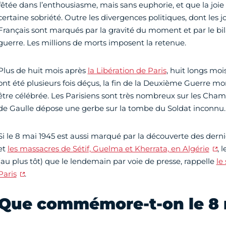
fêtée dans l’enthousiasme, mais sans euphorie, et que la joie
certaine sobriété. Outre les divergences politiques, dont les jo
Français sont marqués par la gravité du moment et par le bi
guerre. Les millions de morts imposent la retenue.
Plus de huit mois après
la Libération de Paris
, huit longs moi
ont été plusieurs fois déçus, la fin de la Deuxième Guerre m
être célébrée. Les Parisiens sont très nombreux sur les Cham
de Gaulle dépose une gerbe sur la tombe du Soldat inconnu.
Si le 8 mai 1945 est aussi marqué par la découverte des der
et
les massacres de Sétif, Guelma et Kherrata, en Algérie
, 
(au plus tôt) que le lendemain par voie de presse, rappelle
le
Paris
.
Que commémore-t-on le 8 