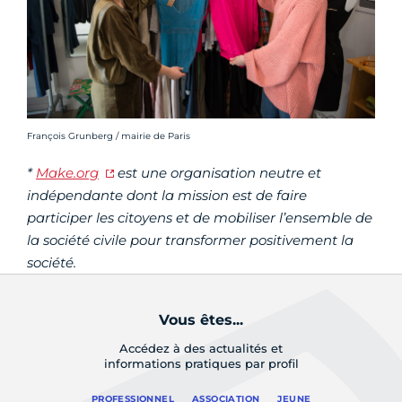
Crédit photo :
François Grunberg / mairie de Paris
*
Make.org
est une organisation neutre et
indépendante dont la mission est de faire
participer les citoyens et de mobiliser l’ensemble de
la société civile pour transformer positivement la
société.
Vous êtes...
Accédez à des actualités et
informations pratiques par profil
PROFESSIONNEL
ASSOCIATION
JEUNE