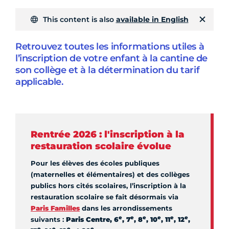
This content is also
available in English
Retrouvez toutes les informations utiles à
l’inscription de votre enfant à la cantine de
son collège et à la détermination du tarif
applicable.
Rentrée 2026 : l'inscription à la
restauration scolaire évolue
Pour les élèves des écoles publiques
(maternelles et élémentaires) et des collèges
publics hors cités scolaires, l’inscription à la
restauration scolaire se fait désormais via
Paris Familles
dans les arrondissements
e
e
e
e
e
e
suivants :
Paris Centre, 6
, 7
, 8
, 10
, 11
, 12
,
e
e
e
e