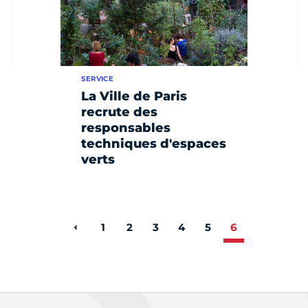
SERVICE
La Ville de Paris
recrute des
responsables
techniques d'espaces
verts
1
2
3
4
5
6
Page précédente