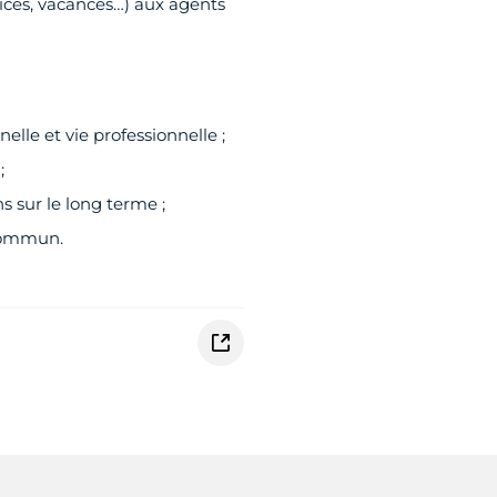
vices, vacances…) aux agents
lle et vie professionnelle ;
;
ns sur le long terme ;
 commun.