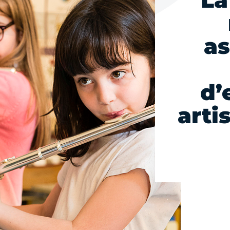
La
as
d’
arti