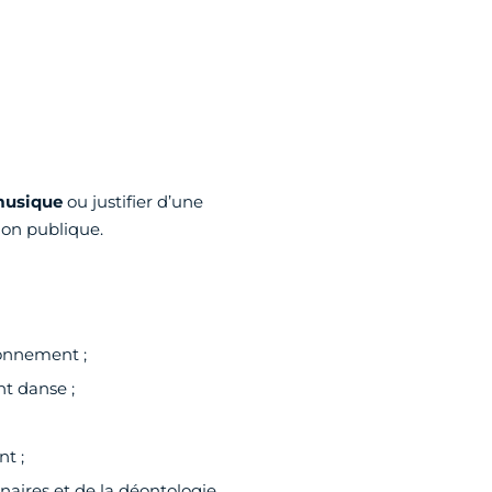
 musique
ou justifier d’une
ion publique.
onnement ;
t danse ;
nt ;
naires et de la déontologie